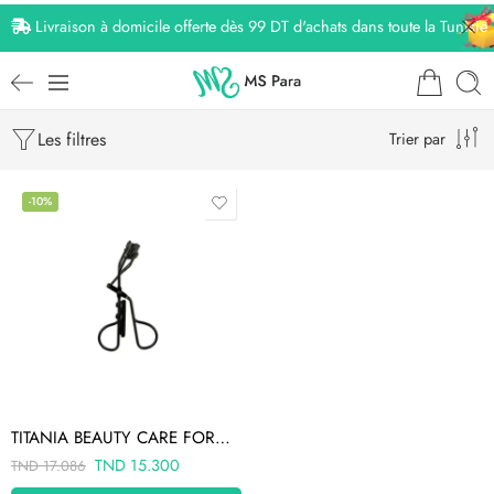
Livraison à domicile offerte dès 99 DT d'achats dans toute la Tunisie
Les filtres
Trier par
-10%
TITANIA BEAUTY CARE FORMEUR DE CILS 2925
TND
15.300
TND
17.086