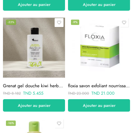
Ajouter au panier
Ajouter au panier
-33%
-9%
Grenat gel douche kiwi herbes 250ml
floxia savon exfoliant nourrissant 125g
TND
5.455
TND
21.000
TND
8.182
TND
23.000
Ajouter au panier
Ajouter au panier
-16%