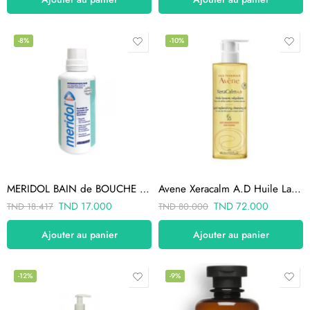
-8%
-10%
MERIDOL BAIN de BOUCHE 400ml
Avene Xeracalm A.D Huile Lavante Relipidante 400 Ml
TND
17.000
TND
72.000
TND
18.417
TND
80.000
Ajouter au panier
Ajouter au panier
-12%
-9%