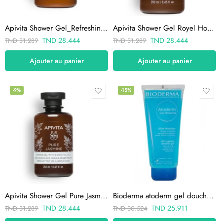
Apivita Shower Gel_Refreshing Fig 250ml
Apivita Shower Gel Royel Honey 250ml
TND
28.444
TND
28.444
TND
31.289
TND
31.289
Ajouter au panier
Ajouter au panier
-9%
-15%
Apivita Shower Gel Pure Jasmine 250ml
Bioderma atoderm gel douche 200ml
TND
28.444
TND
25.911
TND
31.289
TND
30.524