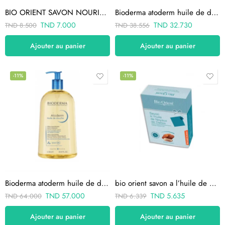
BIO ORIENT SAVON NOURISSANT À L’HUILE D’AMANDE DOUCE 90 gr
Bioderma atoderm huile de douche 200ml
TND
7.000
TND
32.730
TND
8.500
TND
38.556
Ajouter au panier
Ajouter au panier
-11%
-11%
Bioderma atoderm huile de douche 1l
bio orient savon a l’huile de noyaux de dattes
TND
57.000
TND
5.635
TND
64.000
TND
6.339
Ajouter au panier
Ajouter au panier