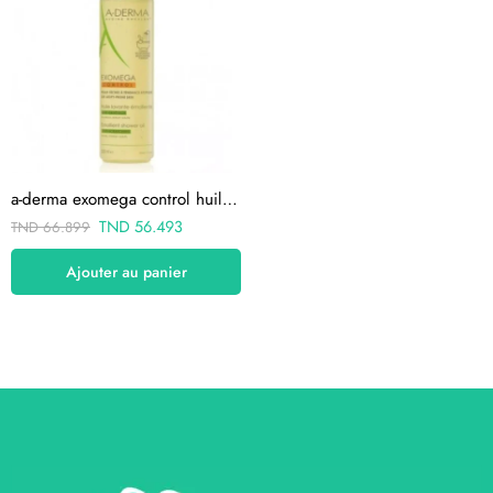
a-derma exomega control huile lavante emolliente 500ml
TND
56.493
TND
66.899
Ajouter au panier