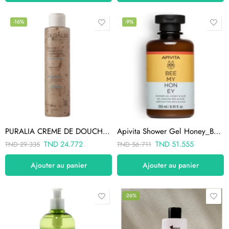
-16%
-9%
PURALIA CREME DE DOUCHE GOMMANTE 150 ML
Apivita Shower Gel Honey_Bee My Honey 250ml
TND
24.772
TND
51.555
TND
29.335
TND
56.711
Ajouter au panier
Ajouter au panier
-26%