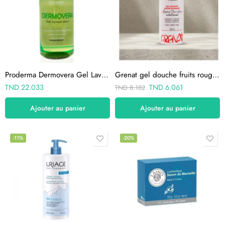
Proderma Dermovera Gel Lavant 400ml
Grenat gel douche fruits rouges 250ml
TND
22.033
TND
6.061
TND
8.182
Ajouter au panier
Ajouter au panier
-11%
-20%