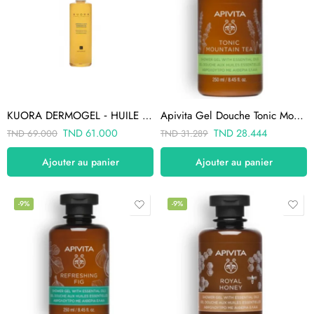
KUORA DERMOGEL ‐ HUILE DE DOUCHE OMEGAS
Apivita Gel Douche Tonic Mountain Tea 250ml
TND
61.000
TND
28.444
TND
69.000
TND
31.289
Ajouter au panier
Ajouter au panier
-9%
-9%