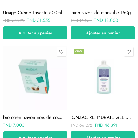
Uriage Crème Lavante 500ml
laino savon de marseille 150g
TND
51.555
TND
13.000
TND
57.999
TND
16.250
Ajouter au panier
Ajouter au panier
-30%
bio orient savon noix de coco
JONZAC REHYDRATE GEL DOUCHE HAUTE TOLERANCE HYDRATANT 500ML
TND
7.000
TND
46.391
TND
66.272
Ajouter au panier
Ajouter au panier