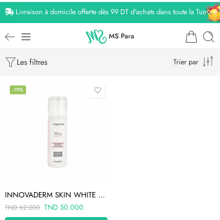
Livraison à domicile offerte dès 99 DT d'achats dans toute la Tunisie
Les filtres
Trier par
-19%
INNOVADERM SKIN WHITE ECRAN TEINTE MEDIUM 1.5 30ML
TND
50.000
TND
62.000