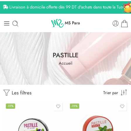
Livraison à domicile offerte dès 99 DT d'achats dans toute la Tunisie
PASTILLE
Accueil
Les filtres
Trier par
-11%
-11%