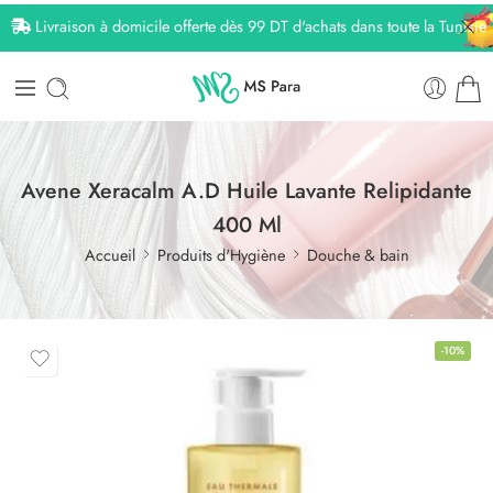
Livraison à domicile offerte dès 99 DT d'achats dans toute la Tunisie
Avene Xeracalm A.D Huile Lavante Relipidante
400 Ml
Accueil
Produits d'Hygiène
Douche & bain
-10%