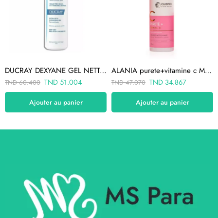
DUCRAY DEXYANE GEL NETTOYANT SURGRAS 400ML
ALANIA purete+vitamine c MOUSE NETTOYANT 150ml
TND
51.004
TND
34.867
TND
60.400
TND
47.070
Ajouter au panier
Ajouter au panier