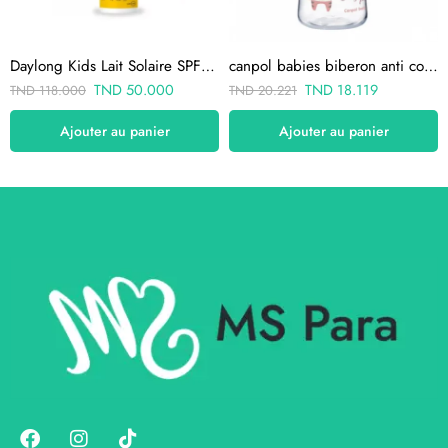
Daylong Kids Lait Solaire SPF50+ 150ml (date 11-2025)
canpol babies biberon anti colique col large rose bonjour paris 240 pp
TND
50.000
TND
18.119
TND
118.000
TND
20.221
Ajouter au panier
Ajouter au panier