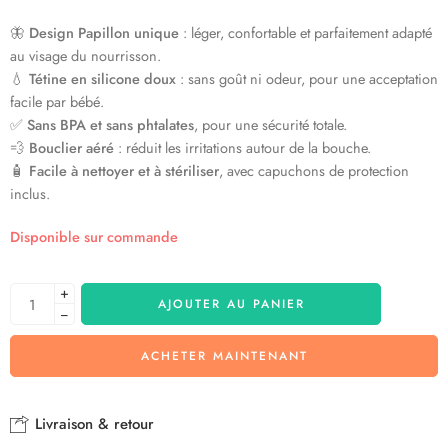
🦋
Design Papillon unique
: léger, confortable et parfaitement adapté
au visage du nourrisson.
💧
Tétine en silicone doux
: sans goût ni odeur, pour une acceptation
facile par bébé.
✅
Sans BPA et sans phtalates
, pour une sécurité totale.
💨
Bouclier aéré
: réduit les irritations autour de la bouche.
🧴
Facile à nettoyer et à stériliser
, avec capuchons de protection
inclus.
Disponible sur commande
+
AJOUTER AU PANIER
−
ACHETER MAINTENANT
Livraison & retour