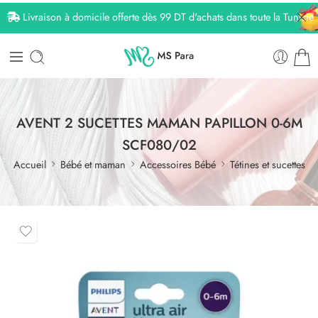
Livraison à domicile offerte dès 99 DT d'achats dans toute la Tunisie
AVENT 2 SUCETTES MAMAN PAPILLON 0-6M
SCF080/02
Accueil
Bébé et maman
Accessoires Bébé
Tétines et sucettes