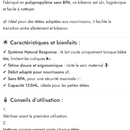
Fabriqué en
polypropylène sans BPA
, ce biberon est sûr, hygiénique
et facile à nettoyer.
🌿 Idéal pour des tétées adaptées aux nourrissons, il facilite la
transition entre allaitement et biberon.
🌟
Caractéristiques et bienfaits :
✔
Système Natural Response
: le lait coule uniquement lorsque bébé
tète, limitant les coliques 🌬️.
✔
Tétine douce et ergonomique
: imite le sein maternel 🤱.
✔
Débit adapté pour nourrissons
👶.
✔
Sans BPA
, pour une sécurité maximale ✅.
✔
Capacité 125ML
, idéale pour les petites tétées.
🧴
Conseils d’utilisation :
Stériliser avant la première utilisation.
Nettoyer soigneusement après chaque tétée.