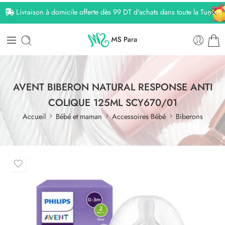
Livraison à domicile offerte dès 99 DT d'achats dans toute la Tunisie
AVENT BIBERON NATURAL RESPONSE ANTI
COLIQUE 125ML SCY670/01
Accueil
Bébé et maman
Accessoires Bébé
Biberons