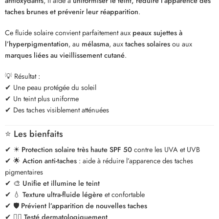
antioxydants
, il aide à
uniformiser le teint, réduire l’apparence des
taches brunes et prévenir leur réapparition
.
Ce fluide solaire convient parfaitement aux
peaux sujettes à
l’hyperpigmentation
, au
mélasma
, aux
taches solaires
ou aux
marques liées au vieillissement cutané
.
💡 Résultat :
✔ Une peau protégée du soleil
✔ Un teint plus uniforme
✔ Des taches visiblement atténuées
⭐ Les bienfaits
✔ ☀
Protection solaire très haute SPF 50
contre les UVA et UVB
✔ 🌟
Action anti-taches
: aide à réduire l’apparence des taches
pigmentaires
✔ 🎨
Unifie et illumine le teint
✔ 💧
Texture ultra-fluide légère
et confortable
✔ 🛡
Prévient l’apparition de nouvelles taches
✔ 👩‍⚕️
Testé dermatologiquement