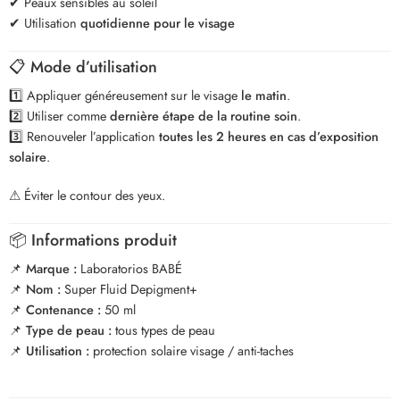
✔ Peaux sensibles au soleil
✔ Utilisation
quotidienne pour le visage
📋 Mode d’utilisation
1️⃣ Appliquer généreusement sur le visage
le matin
.
2️⃣ Utiliser comme
dernière étape de la routine soin
.
3️⃣ Renouveler l’application
toutes les 2 heures en cas d’exposition
solaire
.
⚠ Éviter le contour des yeux.
📦 Informations produit
📌
Marque :
Laboratorios BABÉ
📌
Nom :
Super Fluid Depigment+
📌
Contenance :
50 ml
📌
Type de peau :
tous types de peau
📌
Utilisation :
protection solaire visage / anti-taches