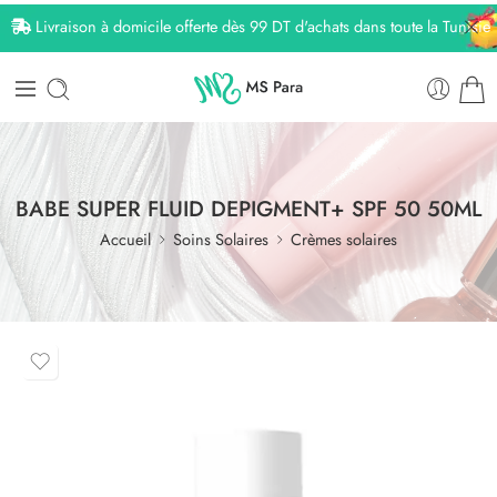
Livraison à domicile offerte dès 99 DT d'achats dans toute la Tunisie
BABE SUPER FLUID DEPIGMENT+ SPF 50 50ML
Accueil
Soins Solaires
Crèmes solaires