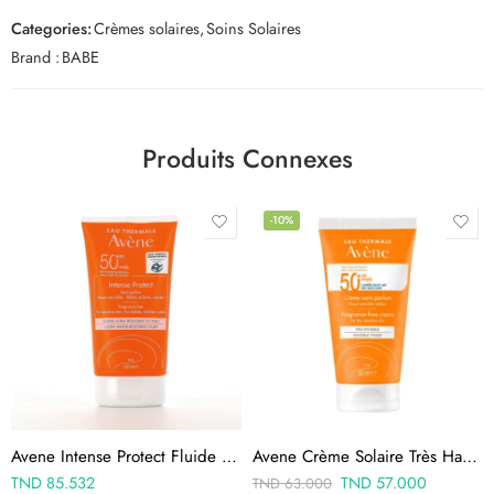
Categories:
Crèmes solaires
,
Soins Solaires
Brand :
BABE
Produits Connexes
-10%
Avene Intense Protect Fluide Ultra-Résistant a l’Eau SPF50+ 150ml
Avene Crème Solaire Très Haute Protection Spf50+ 50 Ml
TND
85.532
TND
57.000
TND
63.000