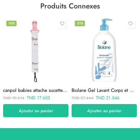
Produits Connexes
-10%
-21%
canpol babies attache sucette rose avec cli bonjour paris
Biolane Gel Lavant Corps et Cheveux 2 en 1 350ml
TND
17.653
TND
21.546
TND
19.614
TND
27.444
Ajouter au panier
Ajouter au panier