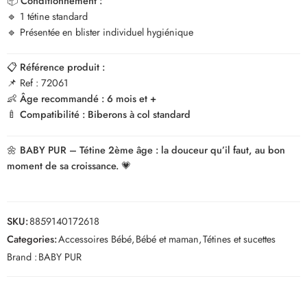
📦
Conditionnement :
🔹 1 tétine standard
🔹 Présentée en blister individuel hygiénique
📋
Référence produit :
📌 Ref : 72061
👶
Âge recommandé : 6 mois et +
🍼
Compatibilité : Biberons à col standard
🌼
BABY PUR – Tétine 2ème âge : la douceur qu’il faut, au bon
moment de sa croissance.
💗
SKU:
8859140172618
Categories:
Accessoires Bébé
,
Bébé et maman
,
Tétines et sucettes
Brand :
BABY PUR