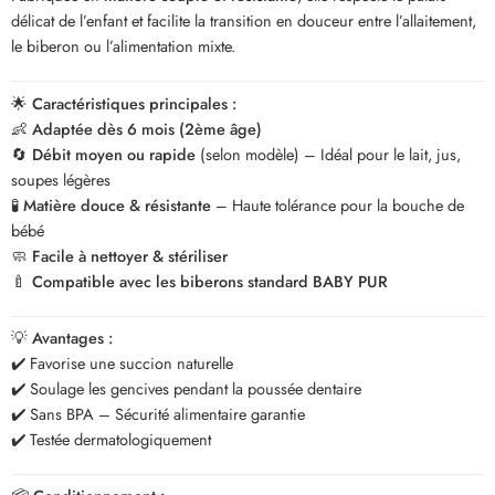
délicat de l’enfant et facilite la transition en douceur entre l’allaitement,
le biberon ou l’alimentation mixte.
🌟
Caractéristiques principales :
👶
Adaptée dès 6 mois (2ème âge)
🔄
Débit moyen ou rapide
(selon modèle) – Idéal pour le lait, jus,
soupes légères
🧪
Matière douce & résistante
– Haute tolérance pour la bouche de
bébé
🧼
Facile à nettoyer & stériliser
🍼
Compatible avec les biberons standard BABY PUR
💡
Avantages :
✔️ Favorise une succion naturelle
✔️ Soulage les gencives pendant la poussée dentaire
✔️ Sans BPA – Sécurité alimentaire garantie
✔️ Testée dermatologiquement