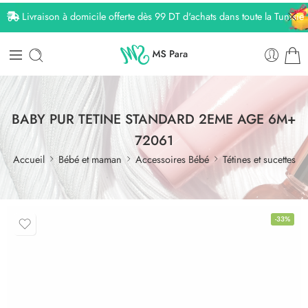
Livraison à domicile offerte dès 99 DT d'achats dans toute la Tunisie
BABY PUR TETINE STANDARD 2EME AGE 6M+
72061
Accueil
Bébé et maman
Accessoires Bébé
Tétines et sucettes
-33%