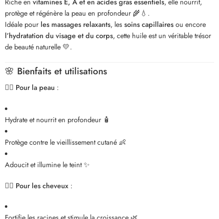
Riche en
vitamines E, A et en acides gras essentiels
, elle nourrit,
protège et régénère la peau en profondeur 🌾💧.
Idéale pour
les massages relaxants
, les
soins capillaires
ou encore
l’hydratation du visage et du corps
, cette huile est un véritable trésor
de beauté naturelle 💛.
🌸
Bienfaits et utilisations
💆‍♀️
Pour la peau
:
Hydrate et nourrit en profondeur 🧴
Protège contre le vieillissement cutané 👶
Adoucit et illumine le teint ✨
💇‍♀️
Pour les cheveux
:
Fortifie les racines et stimule la croissance 🌿