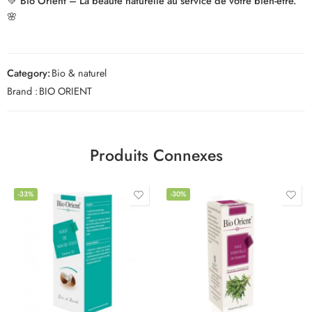
💚
Bio Orient – La beauté naturelle au service de votre bien-être.
🌸
Category:
Bio & naturel
Brand :
BIO ORIENT
Produits Connexes
-33%
-30%