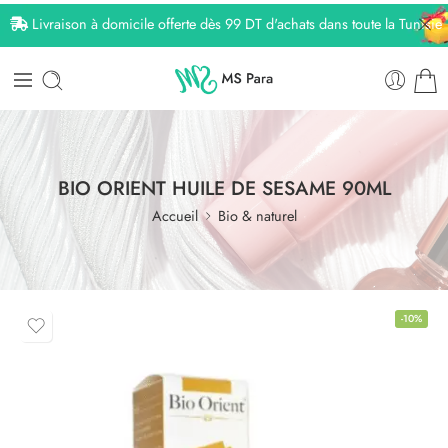
Livraison à domicile offerte dès 99 DT d'achats dans toute la Tunisie
BIO ORIENT HUILE DE SESAME 90ML
Accueil
Bio & naturel
-10%