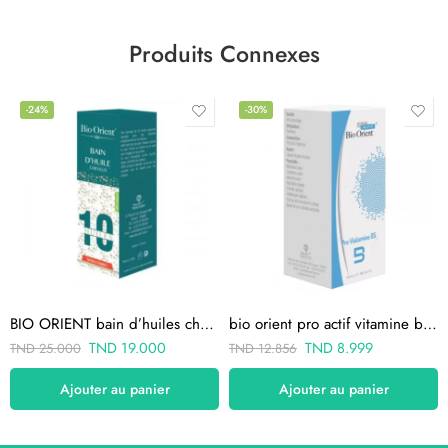
Produits Connexes
-24%
-30%
BIO ORIENT bain d’huiles cheveux 90ml
bio orient pro actif vitamine b5 10ml
TND
19.000
TND
8.999
TND
25.000
TND
12.856
Ajouter au panier
Ajouter au panier