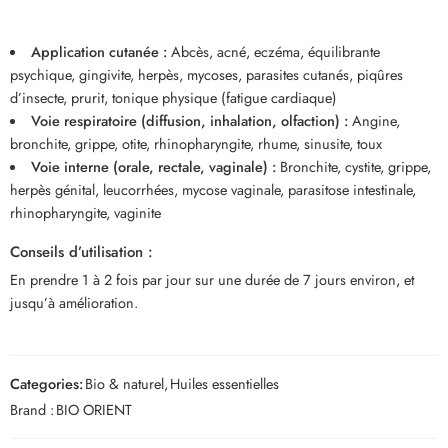
Application cutanée :
Abcès, acné, eczéma, équilibrante
psychique, gingivite, herpès, mycoses, parasites cutanés, piqûres
d’insecte, prurit, tonique physique (fatigue cardiaque)
Voie respiratoire (diffusion, inhalation, olfaction) :
Angine,
bronchite, grippe, otite, rhinopharyngite, rhume, sinusite, toux
Voie interne (orale, rectale, vaginale) :
Bronchite, cystite, grippe,
herpès génital, leucorrhées, mycose vaginale, parasitose intestinale,
rhinopharyngite, vaginite
Conseils d’utilisation :
En prendre 1 à 2 fois par jour sur une durée de 7 jours environ, et
jusqu’à amélioration.
Categories:
Bio & naturel
,
Huiles essentielles
Brand :
BIO ORIENT