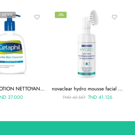
E STOCK
-3%
CETAPHIL LOTION NETTOYANTE 236ML
novaclear hydro mousse facial 100ml + brosse
TND
37.000
TND
41.126
TND
42.557