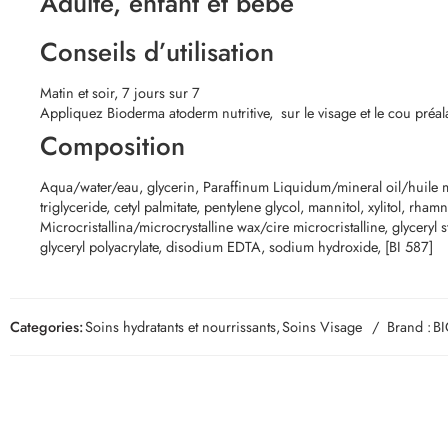
Adulte, enfant et bébé
Conseils d’utilisation
Matin et soir, 7 jours sur 7
Appliquez
Bioderma
atoderm nutritive, sur le visage et le cou pr
Composition
Aqua/water/eau, glycerin, Paraffinum Liquidum/mineral oil/huile min
triglyceride, cetyl palmitate, pentylene glycol, mannitol, xylitol, r
Microcristallina/microcrystalline wax/cire microcristalline, glyceryl 
glyceryl polyacrylate, disodium EDTA, sodium hydroxide, [BI 587]
Categories:
Soins hydratants et nourrissants
,
Soins Visage
Brand :
B