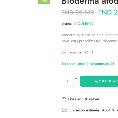
Bioderma atod
-15%
TND
2
TND
32.130
Brand:
BIODERMA
Atoderm Nutritive, soin haute nutrit
pour leurs propriétés nourrissantes,
Contenance:
40 ml
En stock (peut être commandé)
+
AJOUTER AU
−
Livraison & retour
Livraison estimée:
Août 10 