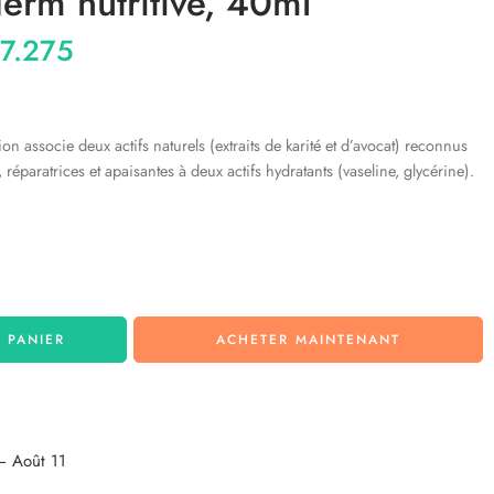
erm nutritive, 40ml
7.275
ion associe deux actifs naturels (extraits de karité et d’avocat) reconnus
 réparatrices et apaisantes à deux actifs hydratants (vaseline, glycérine).
 PANIER
ACHETER MAINTENANT
– Août 11