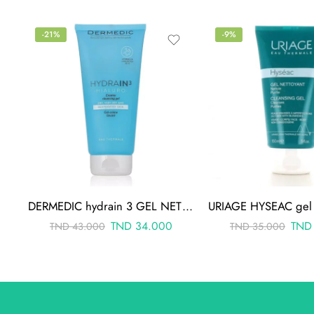
-21%
-9%
DERMEDIC hydrain 3 GEL NETTOYANT 200G
TND
34.000
TND
TND
43.000
TND
35.000