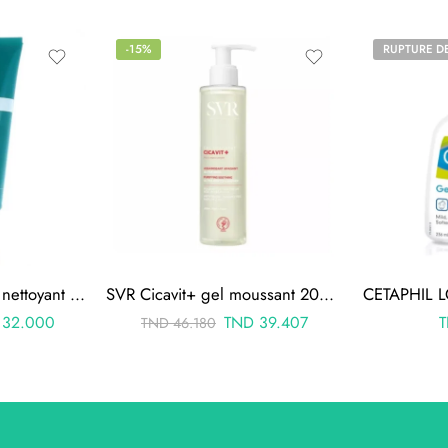
-15%
RUPTURE D
URIAGE HYSEAC gel nettoyant 150ML
SVR Cicavit+ gel moussant 200ml
32.000
TND
39.407
TND
46.180