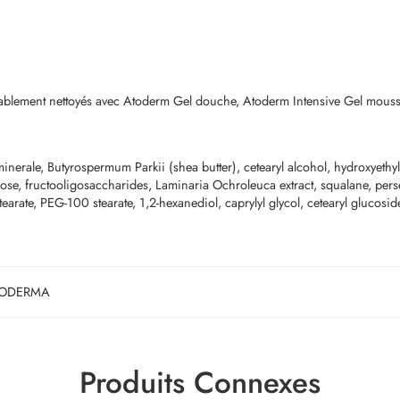
éalablement nettoyés avec Atoderm Gel douche, Atoderm Intensive Gel mou
erale, Butyrospermum Parkii (shea butter), cetearyl alcohol, hydroxyethyl
hamnose, fructooligosaccharides, Laminaria Ochroleuca extract, squalane, per
stearate, PEG-100 stearate, 1,2-hexanediol, caprylyl glycol, cetearyl glucosi
IODERMA
Produits Connexes