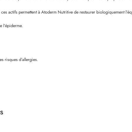
s actifs permettent à Atoderm Nutritive de restaurer biologiquement l’équi
e l’épiderme.
s risques d’allergies.
s