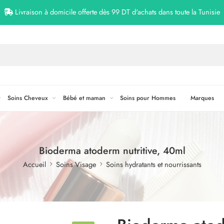
Livraison à domicile offerte dès 99 DT d'achats dans toute la Tunisie
Soins Cheveux
Bébé et maman
Soins pour Hommes
Marques
Bioderma atoderm nutritive, 40ml
Accueil
Soins Visage
Soins hydratants et nourrissants