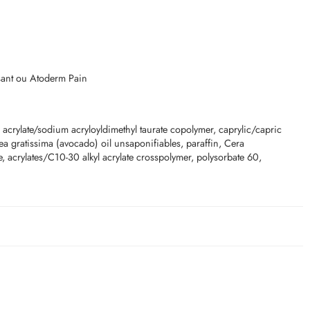
ssant ou Atoderm Pain
 acrylate/sodium acryloyldimethyl taurate copolymer, caprylic/capric
sea gratissima (avocado) oil unsaponifiables, paraffin, Cera
de, acrylates/C10-30 alkyl acrylate crosspolymer, polysorbate 60,