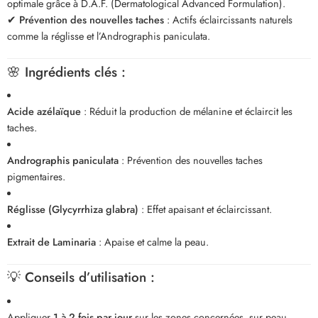
optimale grâce à D.A.F. (Dermatological Advanced Formulation).
✔
Prévention des nouvelles taches
: Actifs éclaircissants naturels
comme la réglisse et l’Andrographis paniculata.
🌸
Ingrédients clés :
Acide azélaïque
: Réduit la production de mélanine et éclaircit les
taches.
Andrographis paniculata
: Prévention des nouvelles taches
pigmentaires.
Réglisse (Glycyrrhiza glabra)
: Effet apaisant et éclaircissant.
Extrait de Laminaria
: Apaise et calme la peau.
💡
Conseils d’utilisation :
Appliquer
1 à 2 fois par jour
sur les zones concernées, sur peau