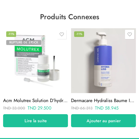
Produits Connexes
-11%
-11%
RUPTURE DE STOCK
Acm Molutrex Solution D’hydroxyde De Potassium 3ml
Dermacare Hydraliss Baume Intensif 500 ML
TND
29.500
TND
58.945
TND
33.000
TND
66.313
Lire la suite
Ajouter au panier