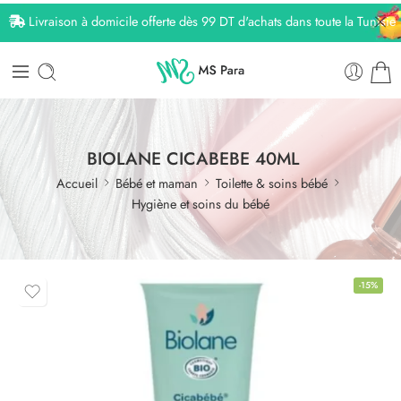
Livraison à domicile offerte dès 99 DT d'achats dans toute la Tunisie
BIOLANE CICABEBE 40ML
Accueil
Bébé et maman
Toilette & soins bébé
Hygiène et soins du bébé
-15%