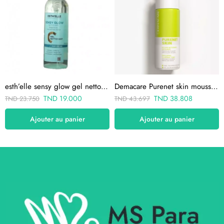
esth’elle sensy glow gel nettoyant visage et cou 250ml
Demacare Purenet skin mousse 150ml
TND
19.000
TND
38.808
TND
23.750
TND
43.697
Ajouter au panier
Ajouter au panier