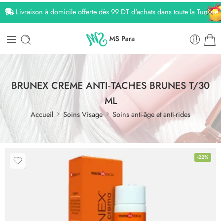
Livraison à domicile offerte dès 99 DT d'achats dans toute la Tunisie
BRUNEX CREME ANTI‐TACHES BRUNES T/30
ML
Accueil
Soins Visage
Soins anti-âge et anti-rides
-22%