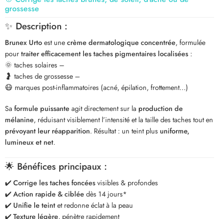
grossesse
✨
Description :
Brunex Urto
est une
crème dermatologique concentrée
, formulée
pour
traiter efficacement les taches pigmentaires localisées
:
🌞 taches solaires –
🤰 taches de grossesse –
😷 marques post-inflammatoires (acné, épilation, frottement…)
Sa
formule puissante
agit directement sur la
production de
mélanine
, réduisant visiblement l’intensité et la taille des taches tout en
prévoyant leur réapparition
. Résultat : un teint plus
uniforme,
lumineux et net
.
🌟
Bénéfices principaux :
✔️
Corrige les taches foncées
visibles & profondes
✔️
Action rapide & ciblée
dès 14 jours*
✔️
Unifie le teint
et redonne éclat à la peau
✔️
Texture légère
, pénètre rapidement