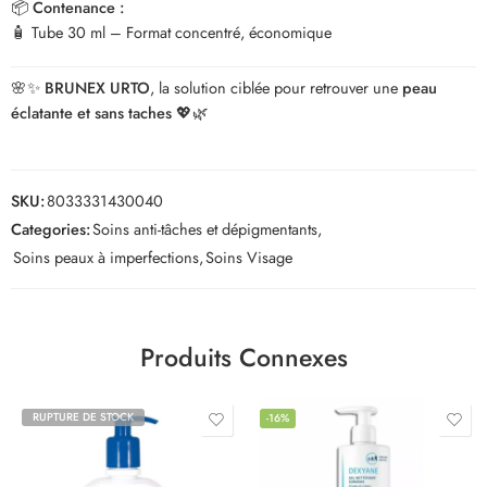
📦
Contenance :
🧴 Tube 30 ml – Format concentré, économique
🌸✨
BRUNEX URTO
, la solution ciblée pour retrouver une
peau
éclatante et sans taches
💖🌿
SKU:
8033331430040
Categories:
Soins anti-tâches et dépigmentants
,
Soins peaux à imperfections
,
Soins Visage
Produits Connexes
RUPTURE DE STOCK
-16%