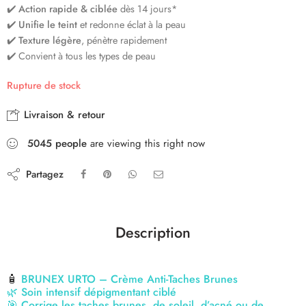
✔️
Action rapide & ciblée
dès 14 jours*
✔️
Unifie le teint
et redonne éclat à la peau
✔️
Texture légère
, pénètre rapidement
✔️ Convient à tous les types de peau
Rupture de stock
Livraison & retour
5045
people
are viewing this right now
Partagez
Description
🧴
BRUNEX URTO – Crème Anti-Taches Brunes
🌿
Soin intensif dépigmentant ciblé
🎯
Corrige les taches brunes, de soleil, d’acné ou de