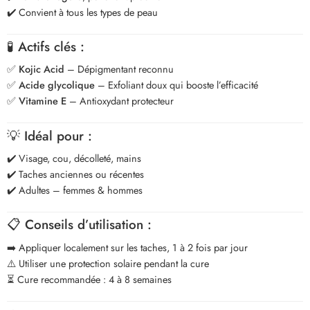
✔️ Convient à tous les types de peau
🧪
Actifs clés :
✅
Kojic Acid
– Dépigmentant reconnu
✅
Acide glycolique
– Exfoliant doux qui booste l’efficacité
✅
Vitamine E
– Antioxydant protecteur
💡
Idéal pour :
✔️ Visage, cou, décolleté, mains
✔️ Taches anciennes ou récentes
✔️ Adultes – femmes & hommes
📋
Conseils d’utilisation :
➡️ Appliquer localement sur les taches, 1 à 2 fois par jour
⚠️ Utiliser une protection solaire pendant la cure
⏳ Cure recommandée : 4 à 8 semaines