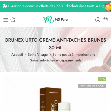
Livraison à domicile offerte dès 99 DT d'achats dans toute la Tunisie
BRUNEX URTO CREME ANTI-TACHES BRUNES
30 ML
Accueil
Soins Visage
Soins peaux à imperfections
Soins anti-tâches et dépigmentants
-11%
RUPTURE DE STOCK