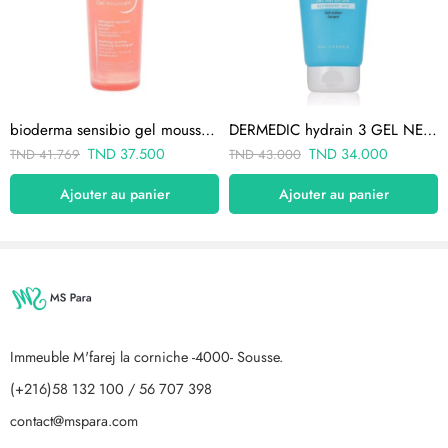
bioderma sensibio gel moussant, 200ml
DERMEDIC hydrain 3 GEL NETTOYANT 200G
TND
37.500
TND
34.000
TND
41.769
TND
43.000
Ajouter au panier
Ajouter au panier
Immeuble M'farej la corniche -4000- Sousse.
(+216)58 132 100 / 56 707 398
contact@mspara.com