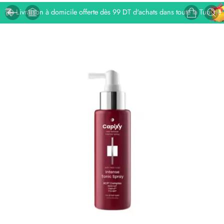
Livraison à domicile offerte dès 99 DT d'achats dans toute la Tunisie