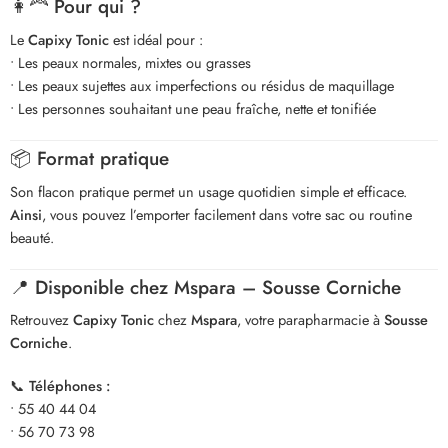
👩‍🦰 Pour qui ?
Le
Capixy Tonic
est idéal pour :
• Les peaux normales, mixtes ou grasses
• Les peaux sujettes aux imperfections ou résidus de maquillage
• Les personnes souhaitant une peau fraîche, nette et tonifiée
📦 Format pratique
Son flacon pratique permet un usage quotidien simple et efficace.
Ainsi
, vous pouvez l’emporter facilement dans votre sac ou routine
beauté.
📍 Disponible chez Mspara – Sousse Corniche
Retrouvez
Capixy Tonic
chez
Mspara
, votre parapharmacie à
Sousse
Corniche
.
📞
Téléphones :
• 55 40 44 04
• 56 70 73 98