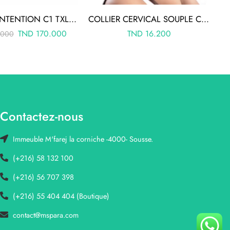
BAS DE CONTENTION C1 TXL COTON PIED FERME
COLLIER CERVICAL SOUPLE C1 T2 C1-1001-2
TND
170.000
TND
16.200
.000
Contactez-nous
Immeuble M'farej la corniche -4000- Sousse.
(+216) 58 132 100
(+216) 56 707 398
(+216) 55 404 404 (Boutique)
contact@mspara.com