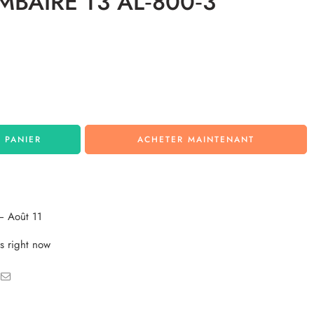
MBAIRE T3 AL‐800‐3
 PANIER
ACHETER MAINTENANT
– Août 11
s right now