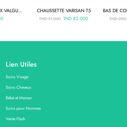
CORRECTEUR HALLUX VALGUS GAUCHE AC-2401-G
CHAUSSETTE VARISAN T5
00
TND
82.000
TND
91.000
TND
200
Lien Utiles
Soins Visage
Soins Cheveux
Bébé et Maman
Soins pour Hommes
Vente Flash