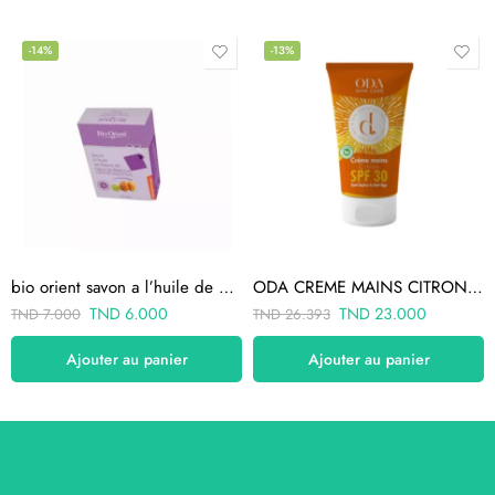
-14%
-13%
bio orient savon a l’huile de pepins de figue de barbarie
ODA CREME MAINS CITRON SPF 30 50ML
TND
6.000
TND
23.000
TND
7.000
TND
26.393
Ajouter au panier
Ajouter au panier