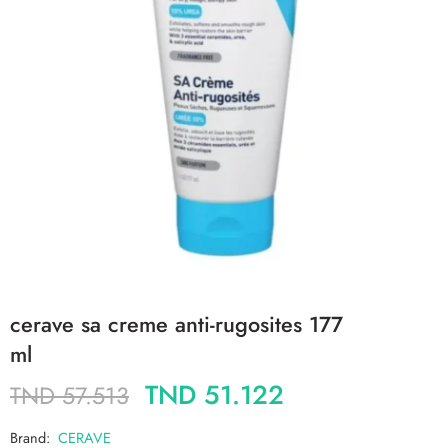
cerave sa creme anti-rugosites 177
ml
TND
51.122
TND
57.513
Brand:
CERAVE