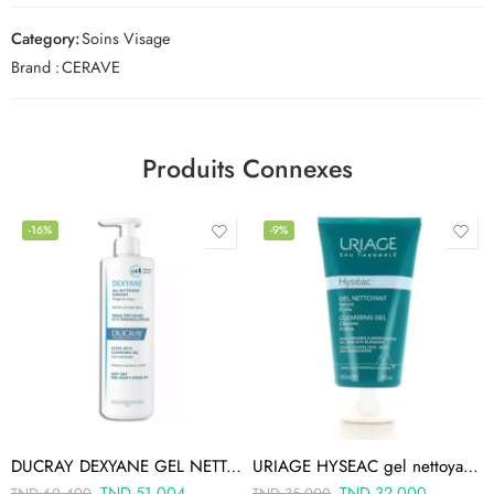
Category:
Soins Visage
Brand :
CERAVE
Produits Connexes
-16%
-9%
DUCRAY DEXYANE GEL NETTOYANT SURGRAS 400ML
URIAGE HYSEAC gel nettoyant 150ML
TND
51.004
TND
32.000
TND
60.400
TND
35.000