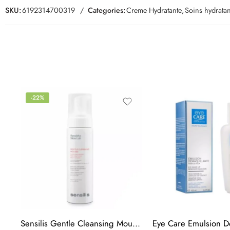
SKU:
6192314700319
Categories:
Creme Hydratante
,
Soins hydratan
-22%
Sensilis Gentle Cleansing Mousse 200ML