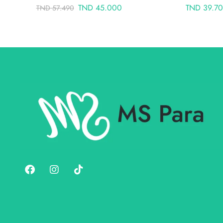
TND
45.000
TND
39.7
TND
57.490