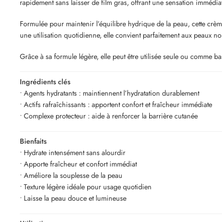
rapidement sans laisser de film gras, offrant une sensation immédiat
Formulée pour maintenir l’équilibre hydrique de la peau, cette crème 
une utilisation quotidienne, elle convient parfaitement aux peaux n
Grâce à sa formule légère, elle peut être utilisée seule ou comme ba
Ingrédients clés
• Agents hydratants : maintiennent l’hydratation durablement
• Actifs rafraîchissants : apportent confort et fraîcheur immédiate
• Complexe protecteur : aide à renforcer la barrière cutanée
Bienfaits
• Hydrate intensément sans alourdir
• Apporte fraîcheur et confort immédiat
• Améliore la souplesse de la peau
• Texture légère idéale pour usage quotidien
• Laisse la peau douce et lumineuse