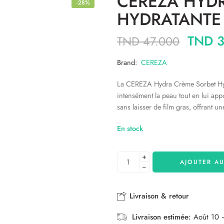
CEREZA HYD
-28%
HYDRATANTE
TND
3
TND
47.000
Brand:
CEREZA
La CEREZA Hydra Crème Sorbet Hydra
intensément la peau tout en lui app
sans laisser de film gras, offrant u
En stock
+
AJOUTER AU
−
Livraison & retour
Livraison estimée:
Août 10 