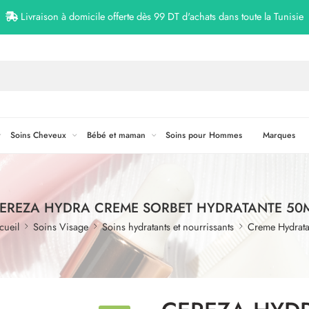
Livraison à domicile offerte dès 99 DT d'achats dans toute la Tunisie
Soins Cheveux
Bébé et maman
Soins pour Hommes
Marques
EREZA HYDRA CREME SORBET HYDRATANTE 50
cueil
Soins Visage
Soins hydratants et nourrissants
Creme Hydrata