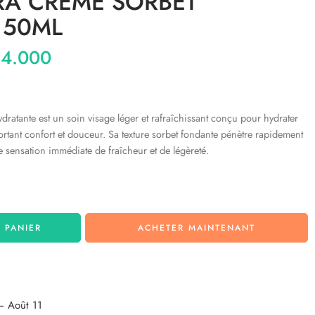
RA CREME SORBET
 50ML
4.000
tante est un soin visage léger et rafraîchissant conçu pour hydrater
ortant confort et douceur. Sa texture sorbet fondante pénètre rapidement
ne sensation immédiate de fraîcheur et de légèreté.
 PANIER
ACHETER MAINTENANT
– Août 11