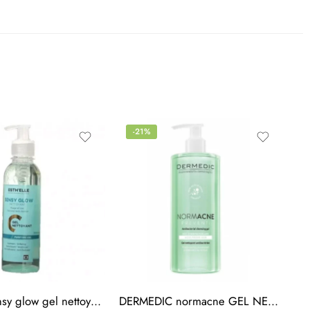
-21%
esth’elle sensy glow gel nettoyant visage et cou 250ml
DERMEDIC normacne GEL NETTOYANT 500ml