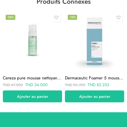
Produits Connexes
-28%
-15%
Cereza pure mousse nettoyante purifiante 150ml
Dermaceutic Foamer 5 mousse exfoliante 100ml
TND
34.000
TND
82.253
TND
47.000
TND
96.390
Ajouter au panier
Ajouter au panier