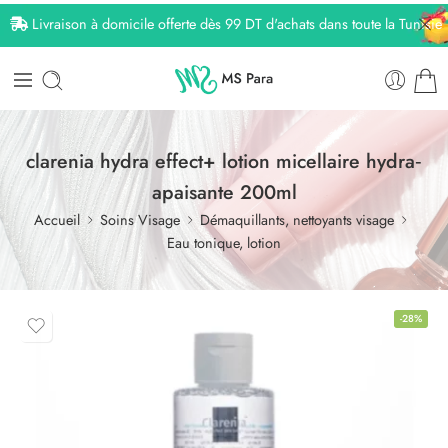
Livraison à domicile offerte dès 99 DT d'achats dans toute la Tunisie
clarenia hydra effect+ lotion micellaire hydra‐
apaisante 200ml
Accueil
Soins Visage
Démaquillants, nettoyants visage
Eau tonique, lotion
-28%