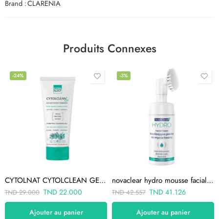
Brand :
CLARENIA
Produits Connexes
-24%
-3%
CYTOLNAT CYTOLCLEAN GEL NETTOYANT 175ML
novaclear hydro mousse facial 100ml + brosse
TND
22.000
TND
41.126
TND
29.000
TND
42.557
Ajouter au panier
Ajouter au panier