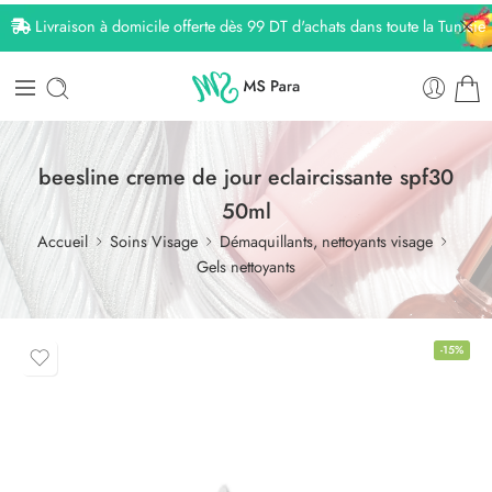
Livraison à domicile offerte dès 99 DT d'achats dans toute la Tunisie
beesline creme de jour eclaircissante spf30
50ml
Accueil
Soins Visage
Démaquillants, nettoyants visage
Gels nettoyants
-15%