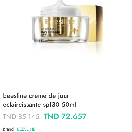
beesline creme de jour
eclaircissante spf30 50ml
TND
72.657
TND
85.145
Brand:
BEESLINE