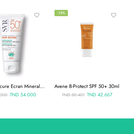
-15%
SVR Sun Secure Ecran Mineral Teinte Peaux Sèches Très Sèches SPF50 50ml
Avene B-Protect SPF 50+ 30ml
TND
54.000
TND
42.667
000
TND
50.401