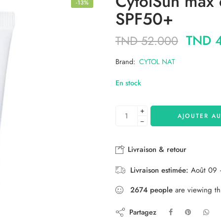
CytolSun max é
-13%
SPF50+
TND
4
TND
52.000
Brand:
CYTOL NAT
En stock
+
AJOUTER AU
−
Livraison & retour
Livraison estimée:
Août 09 
2674
people
are viewing th
Partagez