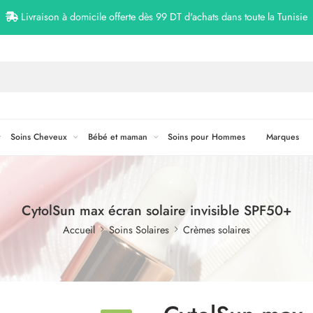
Livraison à domicile offerte dès 99 DT d'achats dans toute la Tunisie
Soins Cheveux
Bébé et maman
Soins pour Hommes
Marques
CytolSun max écran solaire invisible SPF50+
Accueil
Soins Solaires
Crèmes solaires