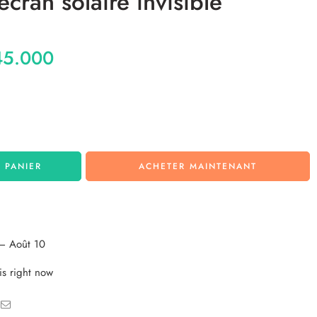
cran solaire invisible
5.000
 PANIER
ACHETER MAINTENANT
– Août 10
is right now