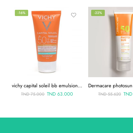
-16%
-22%
vichy capital soleil bb emulsion toucher sec teinte spf 50 50ml
TND
63.000
TND
TND
75.000
TND
55.620