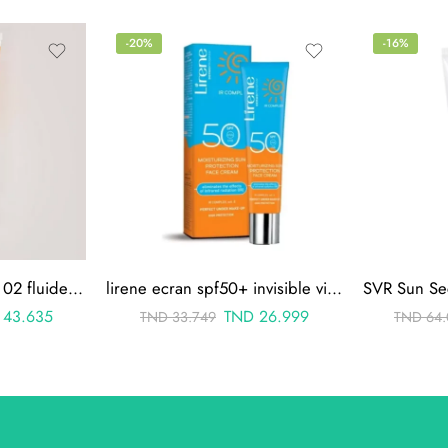
-20%
-16%
Dermacare photosun 02 fluide matifiante teinte spf 50+ 50ml
lirene ecran spf50+ invisible visage a base de vit e 40ml
43.635
TND
26.999
TND
33.749
TND
64.