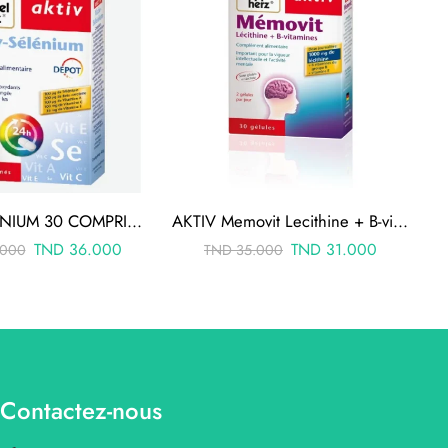
AKTIV SELENIUM 30 COMPRIMÉS
AKTIV Memovit Lecithine + B-vitamines 30 Comprimes
TND
36.000
TND
31.000
000
TND
35.000
Contactez-nous