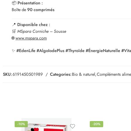
📦
Présentation :
Boîte de
90 comprimés
📍
Disponible chez :
🛒
MSpara Corniche – Sousse
🌐
www.mspara.com
✨
#EdenLife #AlgoIodePlus #Thyroïde #ÉnergieNaturelle #Vit
SKU:
6191450501989
Categories:
Bio & naturel
,
Compléments alime
-10%
-20%