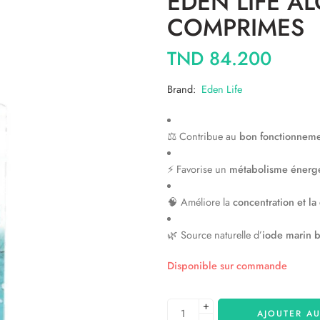
EDEN LIFE A
COMPRIMES
TND
84.200
Brand:
Eden Life
⚖️ Contribue au
bon fonctionneme
⚡ Favorise un
métabolisme énergé
🧠 Améliore la
concentration et la
🌿 Source naturelle d’
iode marin 
Disponible sur commande
+
AJOUTER AU