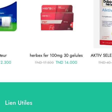
teur
herbex fer 100mg 30 gelules
2.300
TND
14.000
TND
17.500
TND
40.
Lien Utiles