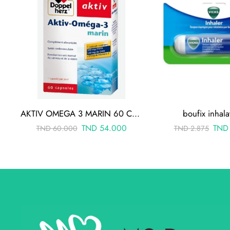
AKTIV OMEGA 3 MARIN 60 CAPSULES
boufix inhala
TND
54.000
TND
TND
60.000
TND
2.875