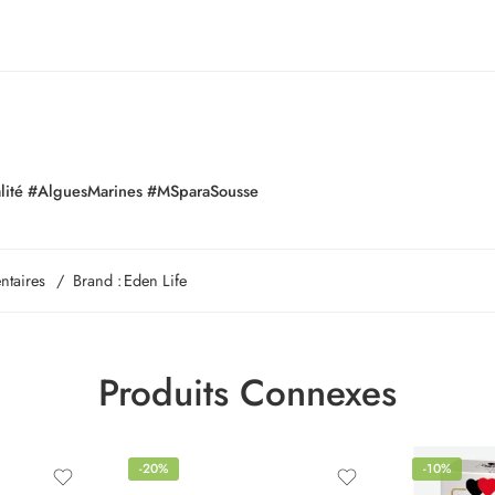
alité #AlguesMarines #MSparaSousse
ntaires
Brand :
Eden Life
Produits Connexes
-20%
-10%