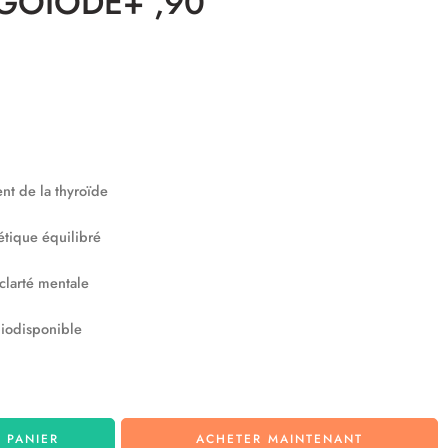
LGOIODE+ ,90
nt de la thyroïde
tique équilibré
 clarté mentale
biodisponible
 PANIER
ACHETER MAINTENANT