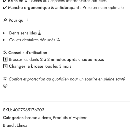
✔️
Brins en X
: Accès aux espaces interdentaires difficiles
✔️
Manche ergonomique & antidérapant
: Prise en main optimale
🔎
Pour qui ?
Dents sensibles 🌡️
Collets dentaires dénudés 🦷
🛠️
Conseils d’utilisation
:
1️⃣ Brosser les dents
2 à 3 minutes après chaque repas
2️⃣
Changer la brosse
tous les 3 mois
💡
Confort et protection au quotidien pour un sourire en pleine santé
😊
SKU:
4007965176203
Categories:
brosse a dents
,
Produits d'Hygiène
Brand :
Elmex