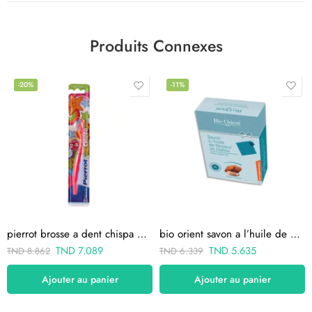
Produits Connexes
-20%
-11%
pierrot brosse a dent chispa 2-8 ans
bio orient savon a l’huile de noyaux de dattes
TND
7.089
TND
5.635
TND
8.862
TND
6.339
Ajouter au panier
Ajouter au panier