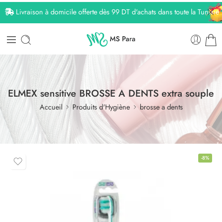
Livraison à domicile offerte dès 99 DT d'achats dans toute la Tunisie
ELMEX sensitive BROSSE A DENTS extra souple
Accueil
Produits d'Hygiène
brosse a dents
-8%