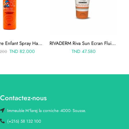
Avene Solaire Enfant Spray Haute Protection Spf 50+ 200ml
RIVADERM Riva Sun Ecran Fluide Teinté SPF50+ 50ml
TND
82.000
TND
47.580
200
Contactez-nous
Immeuble M'farej la corniche -4000- Sousse.
(+216) 58 132 100