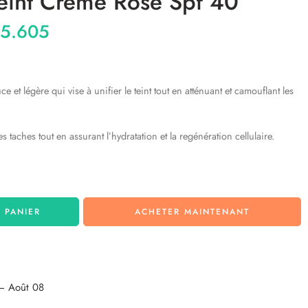
teint Crème Rose Spf 40
5.605
e et légère qui vise à unifier le teint tout en atténuant et camouflant les
es taches tout en assurant l’hydratation et la regénération cellulaire.
 PANIER
ACHETER MAINTENANT
– Août 08