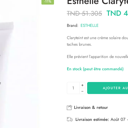
Esthelle Clary
-11%
TND
4
TND
51.305
Brand:
ESTHELLE
Claryteint est une crème solaire douc
taches brunes.
Elle prévient l’apparition de nouvell
En stock (peut être commandé)
+
AJOUTER AU
−
Livraison & retour
Livraison estimée:
Août 07 