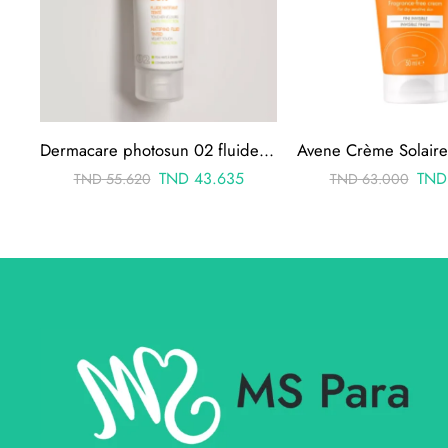
Dermacare photosun 02 fluide matifiante teinte spf 50+ 50ml
TND
43.635
TND
TND
55.620
TND
63.000