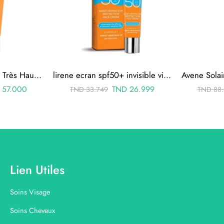
Avene Crème Solaire Très Haute Protection Spf50+ 50 Ml
lirene ecran spf50+ invisible visage a base de vit e 40ml
57.000
TND
26.999
TND
33.749
TND
88.
Lien Utiles
Soins Visage
Soins Cheveux