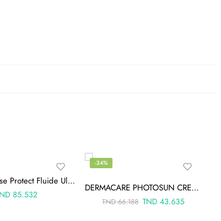
-34%
Avene Intense Protect Fluide Ultra-Résistant a l’Eau SPF50+ 150ml
DERMACARE PHOTOSUN CREME SOLAIRE TEINTEE 1.5 PEAU MIXTE A GRASSE SPF50+ 50ML
TND
85.532
TND
43.635
TND
66.188