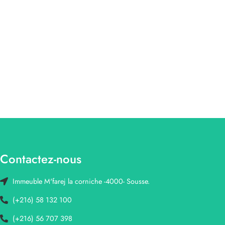
Contactez-nous
Immeuble M'farej la corniche -4000- Sousse.
(+216) 58 132 100
(+216) 56 707 398