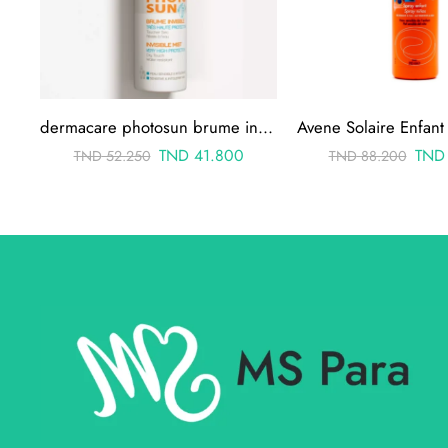
dermacare photosun brume invisible 150 ml
TND
41.800
TND
TND
52.250
TND
88.200