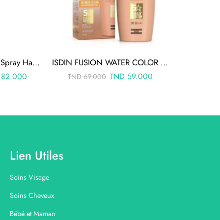
Avene Solaire Enfant Spray Haute Protection Spf 50+ 200ml
ISDIN FUSION WATER COLOR MEDIUM 50+ 50ML
82.000
TND
59.000
TND
69.000
Lien Utiles
Soins Visage
Soins Cheveux
Bébé et Maman