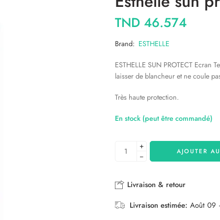
Esthelle sun p
TND
46.574
Brand:
ESTHELLE
ESTHELLE SUN PROTECT Ecran Teinte
laisser de blancheur et ne coule pas
Très haute protection.
En stock (peut être commandé)
+
AJOUTER AU
−
Livraison & retour
Livraison estimée:
Août 09 