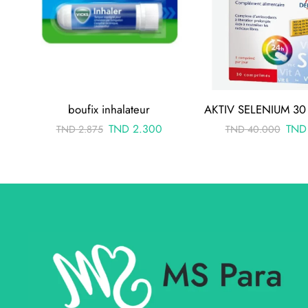
boufix inhalateur
TND
2.300
TND
TND
2.875
TND
40.000