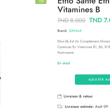
Etno Sante Et
-13%
Vitamines B
TND
7.
TND
8.000
Brand:
DAHLIA
Etno-3b Est Un Complément Alimen
Carences En Vitamines B1, B6, Et 
Nutriments.
En stock
AJOUTER AU
Livraison & retour
Livraison estimée:
Août 09 