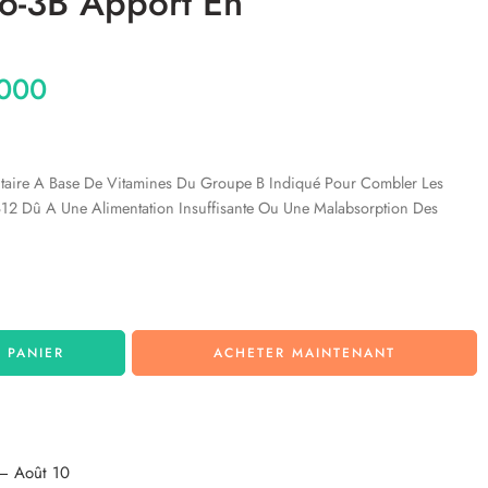
no-3B Apport En
000
taire A Base De Vitamines Du Groupe B Indiqué Pour Combler Les
B12 Dû A Une Alimentation Insuffisante Ou Une Malabsorption Des
 PANIER
ACHETER MAINTENANT
– Août 10