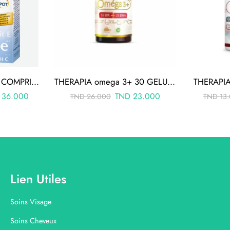
AKTIV SELENIUM 30 COMPRIMÉS
THERAPIA omega 3+ 30 GELULES
THERAPIA
36.000
TND
23.000
TND
26.000
TND
13
Lien Utiles
Soins Visage
Soins Cheveux