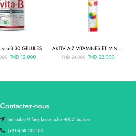
 vita-B 30 GELULES
AKTIV A-Z VITAMINES ET MINERAUX 15 Comprimes Effervescents
TND
12.000
TND
22.000
.000
TND
24.000
Contactez-nous
Immeuble M'farej la corniche -4000- Sousse.
(+216) 58 132 100