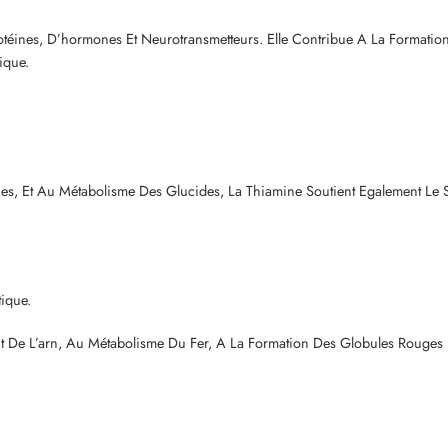
téines, D’hormones Et Neurotransmetteurs. Elle Contribue A La Formatio
ique.
es, Et Au Métabolisme Des Glucides, La Thiamine Soutient Egalement Le S
ique.
n Et De L’arn, Au Métabolisme Du Fer, A La Formation Des Globules Rouges