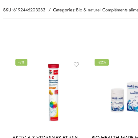
SKU:
6192446203283
Categories:
Bio & naturel
,
Compléments alime
-8%
-22%
AKTIV A-Z VITAMINES ET MINERAUX 15 Comprimes Effervescents
BIO HEALTH MARE-