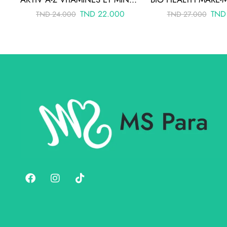
TND
22.000
TND
TND
24.000
TND
27.000