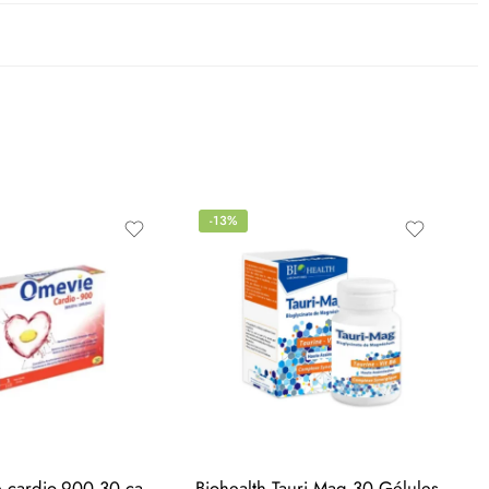
-13%
Vital omevie cardio-900 30 capsules
Biohealth Tauri Mag 30 Gélules