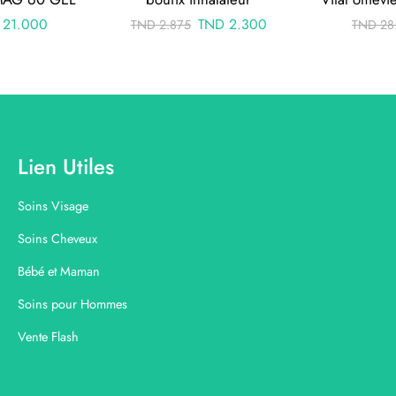
21.000
TND
2.300
TND
2.875
TND
28
Lien Utiles
Soins Visage
Soins Cheveux
Bébé et Maman
Soins pour Hommes
Vente Flash