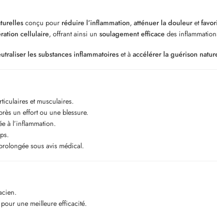
turelles
conçu pour
réduire l’inflammation
,
atténuer la douleur
et
favor
ration cellulaire
, offrant ainsi un
soulagement efficace
des inflammations
utraliser les substances inflammatoires
et à
accélérer la guérison natur
ticulaires et musculaires.
près un effort ou une blessure.
ée à l’inflammation.
ps.
prolongée sous avis médical.
acien.
pour une meilleure efficacité.