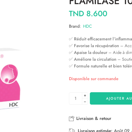
FLAMILASE 1
TND
8.600
Brand:
HDC
✅
Réduit efficacement l’inflamma
✅
Favorise la récupération
– Accél
✅
Apaise la douleur
– Aide à dimi
✅
Améliore la circulation
– Soutie
✅
Formule naturelle et bien tolé
Disponible sur commande
+
AJOUTER AU
−
Livraison & retour
Livraison estimée:
Août 09 