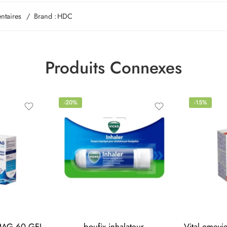
ntaires
Brand :
HDC
Produits Connexes
-20%
-15%
MAG 60 GEL
boufix inhalateur