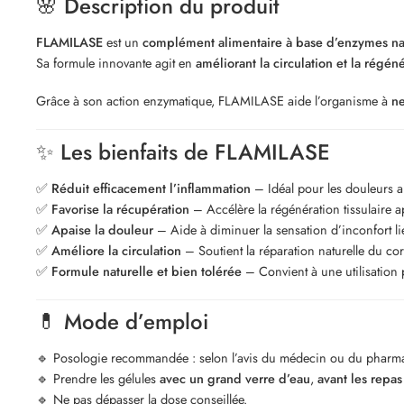
🌸
Description du produit
FLAMILASE
est un
complément alimentaire à base d’enzymes na
Sa formule innovante agit en
améliorant la circulation et la régéné
Grâce à son action enzymatique, FLAMILASE aide l’organisme à
ne
✨
Les bienfaits de FLAMILASE
✅
Réduit efficacement l’inflammation
– Idéal pour les douleurs ar
✅
Favorise la récupération
– Accélère la régénération tissulaire a
✅
Apaise la douleur
– Aide à diminuer la sensation d’inconfort li
✅
Améliore la circulation
– Soutient la réparation naturelle du cor
✅
Formule naturelle et bien tolérée
– Convient à une utilisation 
💊
Mode d’emploi
🔹 Posologie recommandée : selon l’avis du médecin ou du pharm
🔹 Prendre les gélules
avec un grand verre d’eau
,
avant les repas
🔹 Ne pas dépasser la dose conseillée.