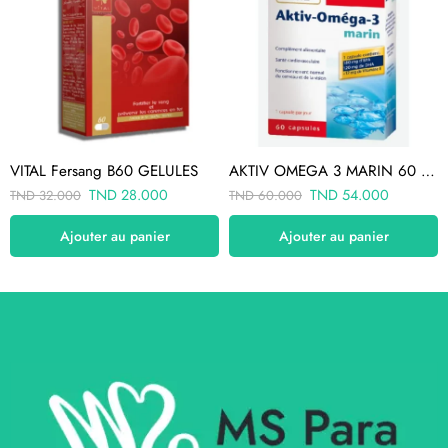
VITAL Fersang B60 GELULES
AKTIV OMEGA 3 MARIN 60 CAPSULES
TND
28.000
TND
54.000
TND
32.000
TND
60.000
Ajouter au panier
Ajouter au panier