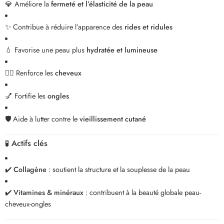
💎 Améliore la
fermeté et l’élasticité de la peau
✨ Contribue à réduire l’apparence des
rides et ridules
💧 Favorise une peau plus
hydratée et lumineuse
💇‍♀️ Renforce les
cheveux
💅 Fortifie les
ongles
🛡️ Aide à lutter contre le
vieillissement cutané
🧪
Actifs clés
✔️
Collagène
: soutient la structure et la souplesse de la peau
✔️
Vitamines & minéraux
: contribuent à la beauté globale peau-
cheveux-ongles