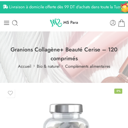
Livraison à domicile offerte dès 99 DT d'achats dans toute la Tunisie
Granions Collagène+ Beauté Cerise – 120
comprimés
Accueil
Bio & naturel
Compléments alimentaires
-9%