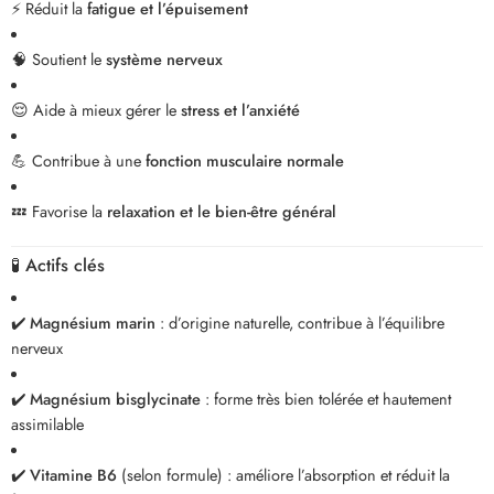
⚡ Réduit la
fatigue et l’épuisement
🧠 Soutient le
système nerveux
😌 Aide à mieux gérer le
stress et l’anxiété
💪 Contribue à une
fonction musculaire normale
💤 Favorise la
relaxation et le bien-être général
🧪
Actifs clés
✔️
Magnésium marin
: d’origine naturelle, contribue à l’équilibre
nerveux
✔️
Magnésium bisglycinate
: forme très bien tolérée et hautement
assimilable
✔️
Vitamine B6
(selon formule) : améliore l’absorption et réduit la