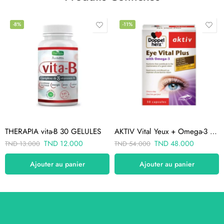
-8%
-11%
THERAPIA vita-B 30 GELULES
AKTIV Vital Yeux + Omega-3 30 Gelules
TND
12.000
TND
48.000
TND
13.000
TND
54.000
Ajouter au panier
Ajouter au panier