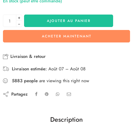
En stock (peut être commandé)
+
AJOUTER AU PANIER
−
ACHETER MAINTENANT
Livraison & retour
Livraison estimée:
Août 07 – Août 08
5883
people
are viewing this right now
Partagez
Description