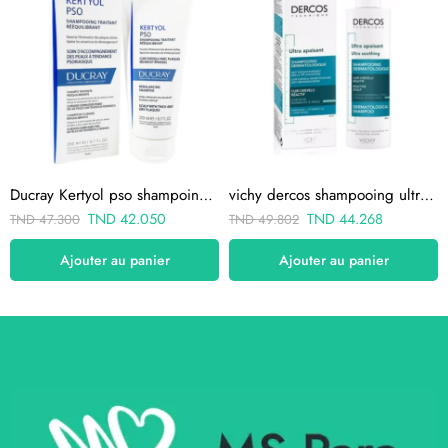
Ducray Kertyol pso shampoing 200 ml
vichy dercos shampooing ultra apaisant cheveux gras 200ml
TND
42.050
TND
44.268
TND
47.300
TND
49.802
Ajouter au panier
Ajouter au panier