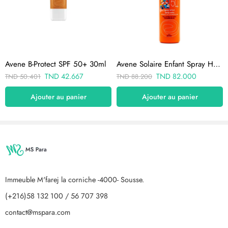
Avene B-Protect SPF 50+ 30ml
Avene Solaire Enfant Spray Haute Protection Spf 50+ 200ml
TND
42.667
TND
82.000
TND
50.401
TND
88.200
Ajouter au panier
Ajouter au panier
Immeuble M'farej la corniche -4000- Sousse.
(+216)58 132 100 / 56 707 398
contact@mspara.com