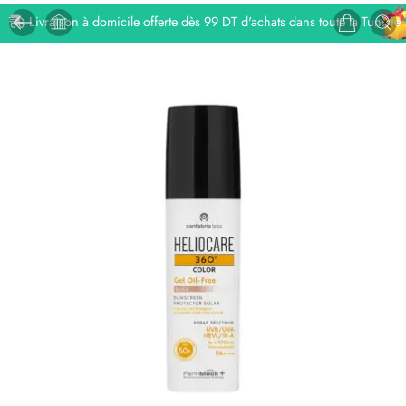
Livraison à domicile offerte dès 99 DT d'achats dans toute la Tunisie