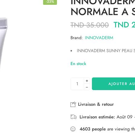
INNOVADERM
-23%
NORMALE A 
TND
2
TND
35.000
Brand:
INNOVADERM
INNOVADERM SUNNY PEAU SECHE 
En stock
+
AJOUTER AU
−
Livraison & retour
Livraison estimée:
Août 09 
4603
people
are viewing th