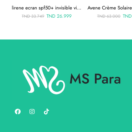
lirene ecran spf50+ invisible visage a base de vit e 40ml
TND
26.999
TND
TND
33.749
TND
63.000