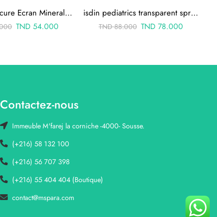
SVR Sun Secure Ecran Mineral Teinte Peaux Sèches Très Sèches SPF50 50ml
isdin pediatrics transparent spray pour enfants spf50 250ml
TND
54.000
TND
78.000
000
TND
88.000
Contactez-nous
Immeuble M'farej la corniche -4000- Sousse.
(+216) 58 132 100
(+216) 56 707 398
(+216) 55 404 404 (Boutique)
contact@mspara.com