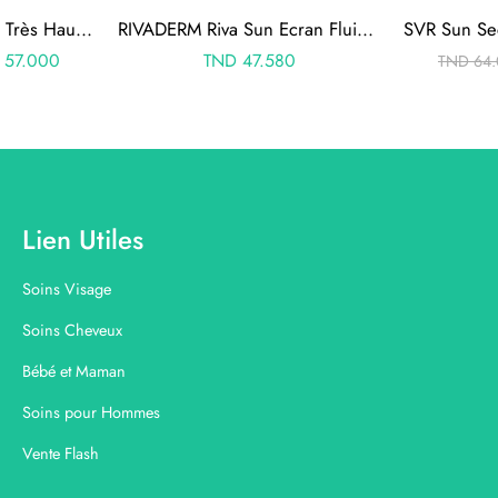
Avene Crème Solaire Très Haute Protection Spf50+ 50 Ml
RIVADERM Riva Sun Ecran Fluide Teinté SPF50+ 50ml
57.000
TND
47.580
TND
64.
Lien Utiles
Soins Visage
Soins Cheveux
Bébé et Maman
Soins pour Hommes
Vente Flash