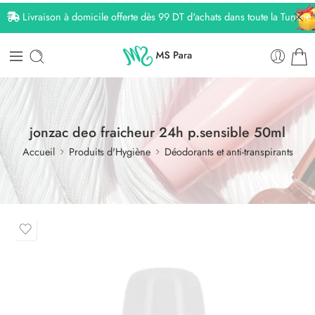
Livraison à domicile offerte dès 99 DT d'achats dans toute la Tunisie
jonzac deo fraicheur 24h p.sensible 50ml
Accueil
Produits d'Hygiène
Déodorants et anti-transpirants