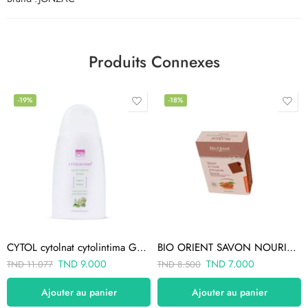
Produits Connexes
-19%
-18%
CYTOL cytolnat cytolintima GEL INTIME 100ML
BIO ORIENT SAVON NOURISSANT À L’HUILE D’AMANDE DOUCE 90 gr
TND
9.000
TND
7.000
TND
11.077
TND
8.500
Ajouter au panier
Ajouter au panier