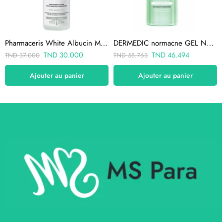
Pharmaceris White Albucin Mousse Nettoyante 150ml
DERMEDIC normacne GEL NETTOYANT 500ml
TND
30.000
TND
46.494
TND
37.000
TND
58.763
Ajouter au panier
Ajouter au panier