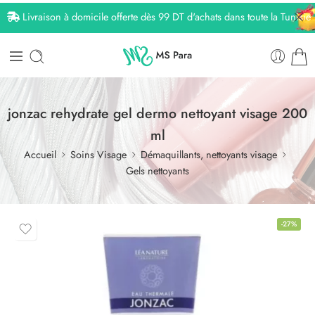
Livraison à domicile offerte dès 99 DT d'achats dans toute la Tunisie
jonzac rehydrate gel dermo nettoyant visage 200
ml
Accueil
Soins Visage
Démaquillants, nettoyants visage
Gels nettoyants
-27%