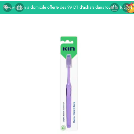
Livraison à domicile offerte dès 99 DT d'achats dans toute la Tunisie