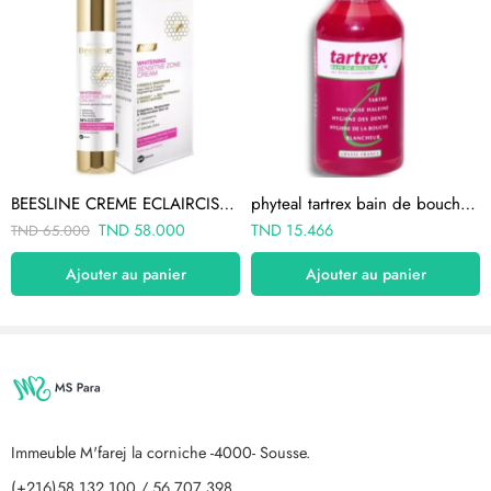
BEESLINE CREME ECLAIRCISSANTE zone intime 50ml
phyteal tartrex bain de bouche aux huiles essentielles 250ml
TND
58.000
TND
15.466
TND
65.000
Ajouter au panier
Ajouter au panier
Immeuble M'farej la corniche -4000- Sousse.
(+216)58 132 100 / 56 707 398