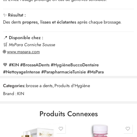
✨
Résultat :
Des dents
propres, lisses et éclatantes
après chaque brossage.
📍
Disponible chez :
🛒
MsPara Corniche Sousse
🌐
www.mspara.com
💙
#KIN #BrosseADents #HygièneBuccoDentaire
#NettoyageIntense #ParapharmacieTunisie #MsPara
Categories:
brosse a dents
,
Produits d'Hygiène
Brand :
KIN
Produits Connexes