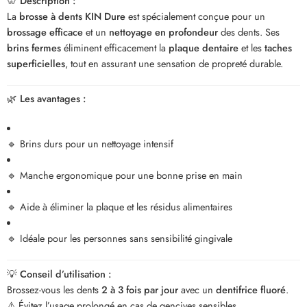
🦷
Description :
La
brosse à dents KIN Dure
est spécialement conçue pour un
brossage efficace
et un
nettoyage en profondeur
des dents. Ses
brins fermes
éliminent efficacement la
plaque dentaire
et les
taches
superficielles
, tout en assurant une sensation de propreté durable.
🌿
Les avantages :
🔹 Brins durs pour un nettoyage intensif
🔹 Manche ergonomique pour une bonne prise en main
🔹 Aide à éliminer la plaque et les résidus alimentaires
🔹 Idéale pour les personnes sans sensibilité gingivale
💡
Conseil d’utilisation :
Brossez-vous les dents
2 à 3 fois par jour
avec un
dentifrice fluoré
.
⚠️ Évitez l’usage prolongé en cas de gencives sensibles.