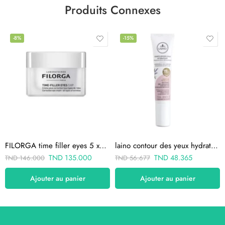
Produits Connexes
-8%
-15%
FILORGA time filler eyes 5 xp CREME YEUX 15ml
laino contour des yeux hydratant 15ml
TND
135.000
TND
48.365
TND
146.000
TND
56.677
Ajouter au panier
Ajouter au panier