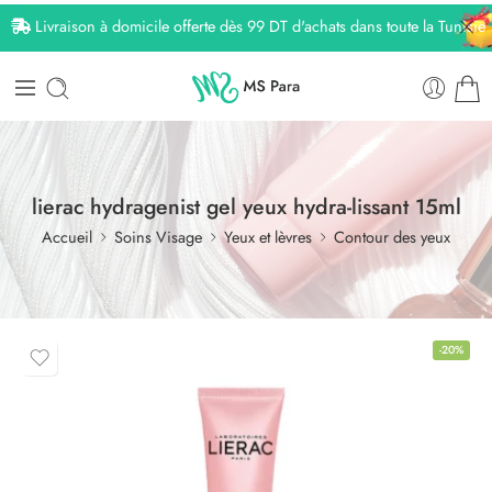
Livraison à domicile offerte dès 99 DT d'achats dans toute la Tunisie
lierac hydragenist gel yeux hydra-lissant 15ml
Accueil
Soins Visage
Yeux et lèvres
Contour des yeux
-20%