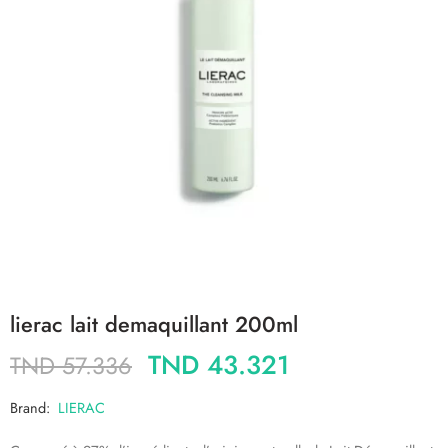
lierac lait demaquillant 200ml
TND
43.321
TND
57.336
Brand:
LIERAC