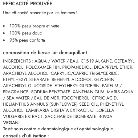
EFFICACITÉ PROUVÉE
Une efficacité ressentie par les femmes !
100% peau propre et nette
100% peau douc
95% peau conforta
composition de lierac lait demaquillant :
INGREDIENTS : AQUA / WATER / EAU. C15-19 ALKANE. CETEARYL
ALCOHOL. POLOXAMER 184. PROPANEDIOL. DICAPRYLYL ETHER.
ARACHIDYL ALCOHOL. CAPRYLIC/CAPRIC TRIGLYCERIDE.
ETHYLHEXYL STEARATE. BEHENYL ALCOHOL. GLYCERIN.
ARACHIDYL GLUCOSIDE. ETHYLHEXYLGLYCERIN. PARFUM /
FRAGRANCE. SODIUM BENZOATE. XANTHAN GUM. MARIS AQUA
/ SEA WATER / EAU DE MER. TOCOPHEROL. CITRIC ACID.
HELIANTHUS ANNUUS (SUNFLOWER) SEED OIL. PHENETHYL
ALCOHOL. LAMINARIA DIGITATA EXTRACT. CHLORELLA
VULGARIS EXTRACT. SACCHARIDE ISOMERATE. 4090A.
VEGAN
Testé sous controle dermatologique et ophtalmologique.
conseils d’utilisation :