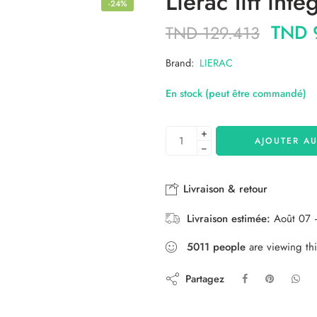
Lierac lift int
-24%
TND
TND
129.413
Brand:
LIERAC
En stock (peut être commandé)
+
AJOUTER AU
−
Livraison & retour
Livraison estimée:
Août 07 
5011
people
are viewing thi
Partagez