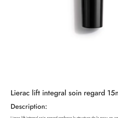
Lierac lift integral soin regard 15
Description:
Lierac
lift integral soin regard renforce la structure de la peau en a