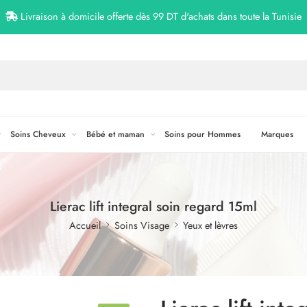
Livraison à domicile offerte dès 99 DT d'achats dans toute la Tunisie
Soins Cheveux
Bébé et maman
Soins pour Hommes
Marques
Lierac lift integral soin regard 15ml
Accueil
Soins Visage
Yeux et lèvres