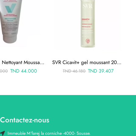
Papulex Gel Nettoyant Moussant 150ml
SVR Cicavit+ gel moussant 200ml
TND
44.000
TND
39.407
000
TND
46.180
Contactez-nous
Immeuble M'farej la corniche -4000- Sousse.