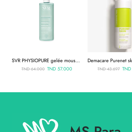
SVR PHYSIOPURE gelée moussante 400ML
TND
57.000
TND
TND
64.000
TND
43.697