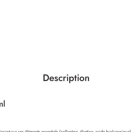
Description
ml
gissant sur ses éléments essentiels (collagène, élastine, acide hyaluronique