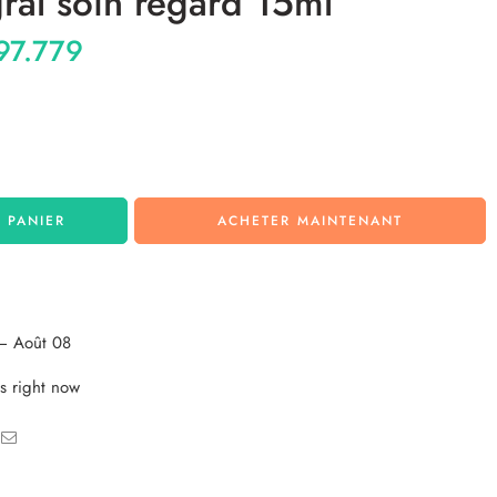
egral soin regard 15ml
97.779
 PANIER
ACHETER MAINTENANT
– Août 08
s right now