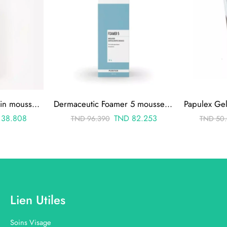
Demacare Purenet skin mousse 150ml
Dermaceutic Foamer 5 mousse exfoliante 100ml
38.808
TND
82.253
TND
96.390
TND
50.
Lien Utiles
Soins Visage