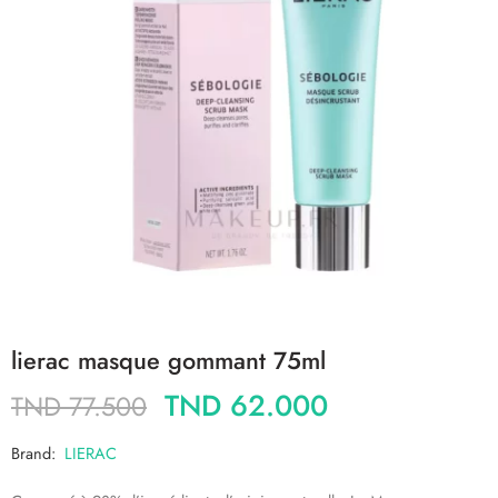
lierac masque gommant 75ml
TND
62.000
TND
77.500
Brand:
LIERAC