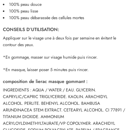
100% peau douce
100% peau lisse
100% peau débarassée des cellules mortes
CONSEILS D’UTILISATION:
Appliquer sur le visage une à deux fois par semaine en évitant le
contour des yeux.
*En gommage, masser sur visage humide puis rincer.
*En masque, laisser poser 5 minutes puis rincer.
composition de lierac masque gommant :
INGREDIENTS : AQUA / WATER / EAU. GLYCERIN.
CAPRYLIC/CAPRIC TRIGLYCERIDE. KAOLIN. ARACHIDYL
ALCOHOL. PERLITE. BEHENYL ALCOHOL. BAMBUSA
ARUNDINACEA STEM EXTRACT. CETEARYL ALCOHOL. CI 77891 /
TITANIUM DIOXIDE. AMMONIUM
ACRYLOYLDIMETHYLTAURATE/VP COPOLYMER. ARACHIDYL
GLUCOSIDE. SODIUM POLYACRYLATE. PARFUM / FRAGRANCE.