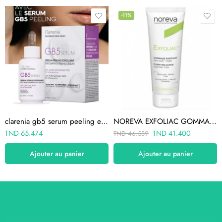
-11%
clarenia gb5 serum peeling exfoliant 30ml
NOREVA EXFOLIAC GOMMAGE PURIFIANT PEAUX A IMPERFECTIONS 50ML
TND
65.474
TND
41.400
TND
46.589
Ajouter au panier
Ajouter au panier