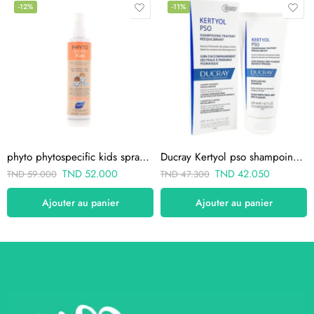
-12%
-11%
phyto phytospecific kids spray démêlant magique 200ml
Ducray Kertyol pso shampoing 200 ml
TND
52.000
TND
42.050
TND
59.000
TND
47.300
Ajouter au panier
Ajouter au panier