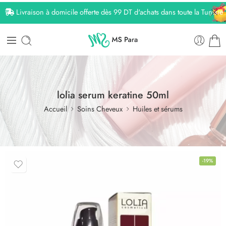
Livraison à domicile offerte dès 99 DT d'achats dans toute la Tunisie
lolia serum keratine 50ml
Accueil
Soins Cheveux
Huiles et sérums
-19%