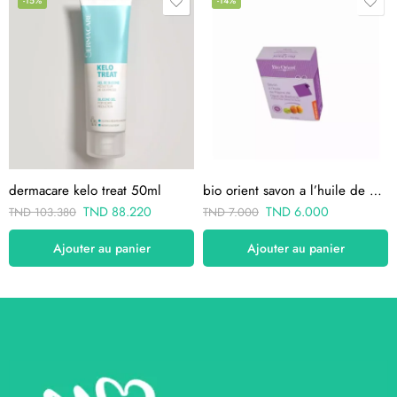
-15%
-14%
dermacare kelo treat 50ml
bio orient savon a l’huile de pepins de figue de barbarie
TND
88.220
TND
6.000
TND
103.380
TND
7.000
Ajouter au panier
Ajouter au panier