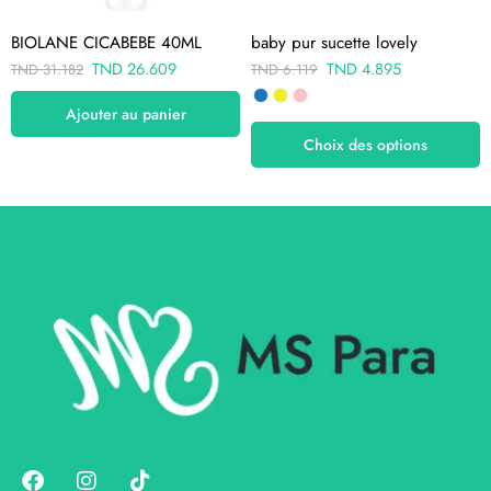
BIOLANE CICABEBE 40ML
baby pur sucette lovely
TND
26.609
TND
4.895
TND
31.182
TND
6.119
Ajouter au panier
Choix des options