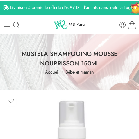
Livraison à domicile offerte dès 99 DT d'achats dans toute la Tunisie
MUSTELA SHAMPOOING MOUSSE
NOURRISSON 150ML
Accueil
Bébé et maman