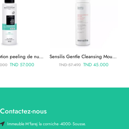
novexpert lotion peeling de nuit 115ml
Sensilis Gentle Cleansing Mousse 200ML
TND
57.000
TND
45.000
.000
TND
57.490
Contactez-nous
Immeuble M'farej la corniche -4000- Sousse.