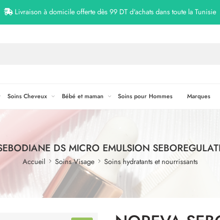
Livraison à domicile offerte dès 99 DT d'achats dans toute la Tunisie
Soins Cheveux
Bébé et maman
Soins pour Hommes
Marques
EBODIANE DS MICRO EMULSION SEBOREGULAT
Accueil
Soins Visage
Soins hydratants et nourrissants