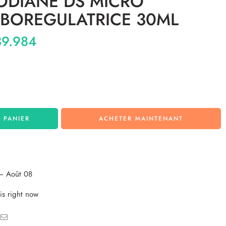
ODIANE DS MICRO
EBOREGULATRICE 30ML
9.984
 PANIER
ACHETER MAINTENANT
– Août 08
is right now