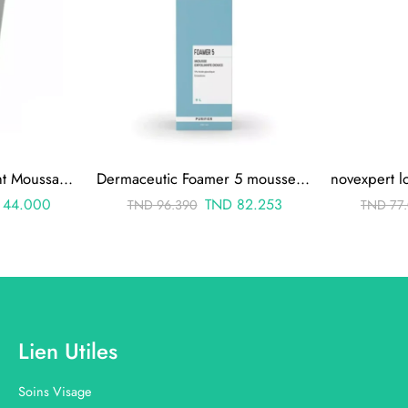
Papulex Gel Nettoyant Moussant 150ml
Dermaceutic Foamer 5 mousse exfoliante 100ml
44.000
TND
82.253
TND
96.390
TND
77
Lien Utiles
Soins Visage