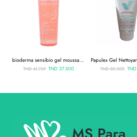
bioderma sensibio gel moussant, 200ml
TND
37.500
TND
TND
41.769
TND
50.000