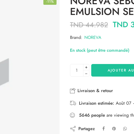
NOREVA SEB
-11%
EMULSION S
TND
3
TND
44.982
Brand:
NOREVA
En stock (peut être commandé)
+
AJOUTER AU
−
Livraison & retour
Livraison estimée:
Août 07 
5646
people
are viewing th
Partagez