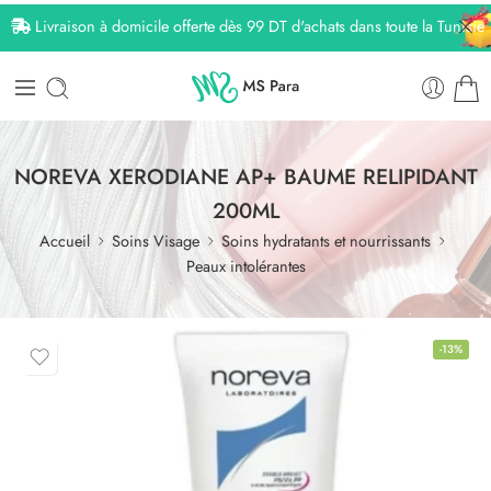
Livraison à domicile offerte dès 99 DT d'achats dans toute la Tunisie
NOREVA XERODIANE AP+ BAUME RELIPIDANT
200ML
Accueil
Soins Visage
Soins hydratants et nourrissants
Peaux intolérantes
-13%