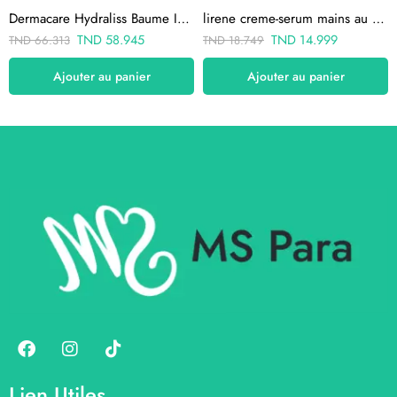
Dermacare Hydraliss Baume Intensif 500 ML
lirene creme-serum mains au cassis 25% 75ml
TND
58.945
TND
14.999
TND
66.313
TND
18.749
Ajouter au panier
Ajouter au panier
Lien Utiles