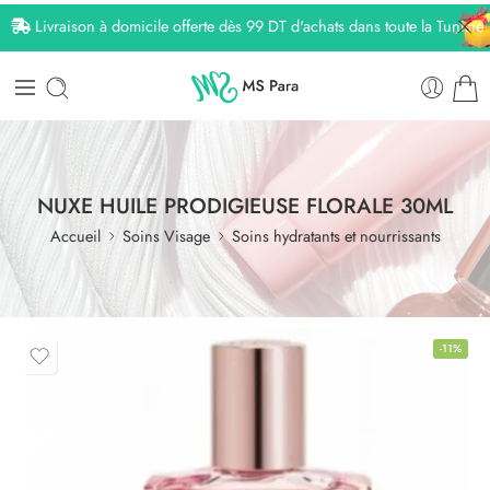
Livraison à domicile offerte dès 99 DT d'achats dans toute la Tunisie
NUXE HUILE PRODIGIEUSE FLORALE 30ML
Accueil
Soins Visage
Soins hydratants et nourrissants
-11%